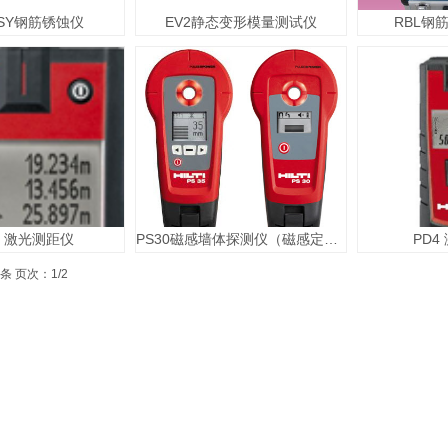
XSY钢筋锈蚀仪
EV2静态变形模量测试仪
RBL钢
2 激光测距仪
PS30磁感墙体探测仪（磁感定位仪）
PD4
条 页次：1/2