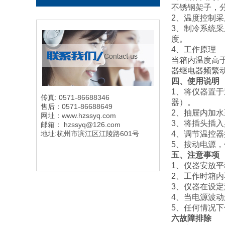
不锈钢架子，分
2、温度控制
3、制冷系统
度。
4、工作原理
当箱内温度高
器继电器频繁动
四、使用说明
1、将仪器置于
传真: 0571-86688346
器）。
售后：0571-86688649
2、抽屉内加
网址：www.hzssyq.com
3、将插头插入
邮箱： hzssyq@126.com
地址:杭州市滨江区江陵路601号
4、调节温控
5、按动电源
五、注意事项
1、仪器安放
2、工作时箱
3、仪器在设定
4、当电源波动
5、任何情况下
六故障排除