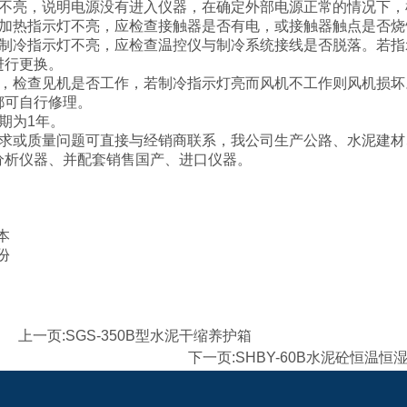
灯不亮，说明电源没有进入仪器，在确定外部电源正常的情况下，
低加热指示灯不亮，应检查接触器是否有电，或接触器触点是否
高制冷指示灯不亮，应检查温控仪与制冷系统接线是否脱落。若
进行更换。
大，检查见机是否工作，若制冷指示灯亮而风机不工作则风机损
都可自行修理。
期为1年。
要求或质量问题可直接与经销商联系，我公司生产公路、水泥建
分析仪器、并配套销售国产、进口仪器。
1台
 1支
本
份
上一页:SGS-350B型水泥干缩养护箱
下一页:SHBY-60B水泥砼恒温