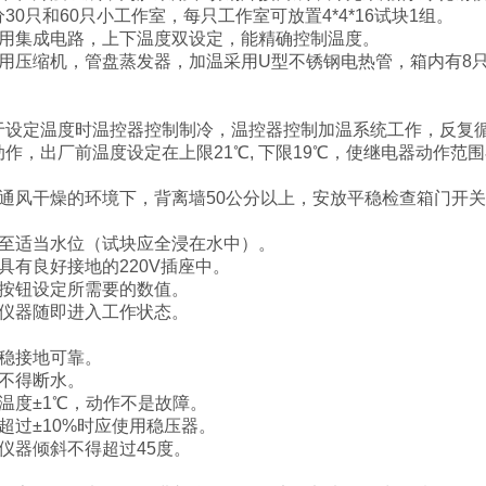
30只和60只小工作室，每只工作室可放置4*4*16试块1组。
采用集成电路，上下温度双设定，能精确控制温度。
采用压缩机，管盘蒸发器，加温采用U型不锈钢电热管，箱内有8
于设定温度时温控器控制制冷，温控器控制加温系统工作，反复
作，出厂前温度设定在上限21℃, 下限19℃，使继电器动作范围
通风干燥的环境下，背离墙50公分以上，安放平稳检查箱门开关是
水至适当水位（试块应全浸在水中）。
具有良好接地的220V插座中。
器按钮设定所需要的数值。
，仪器随即进入工作状态。
平稳接地可靠。
内不得断水。
温度±1℃，动作不是故障。
超过±10%时应使用稳压器。
仪器倾斜不得超过45度。