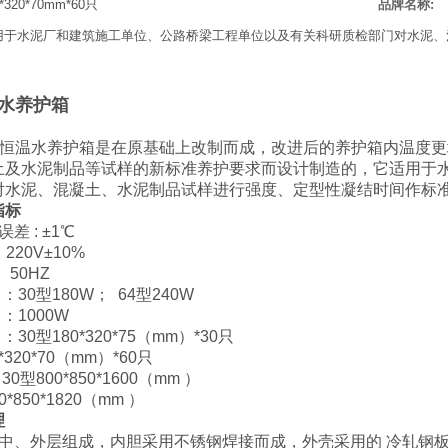
0*320*70mm*60只
品牌名称
:
用于水泥厂和建筑施工单位、公路桥梁工程单位以及有关科研质检部门对水泥、
恒温水养护箱
64型恒温水养护箱是在原基础上改制而成，改进后的养护箱内温
土及水泥制品等试样的新标准养护要求而设计制造的，它适用于
对水泥、混凝土、水泥制品试样进行强度、定型性凝结时间作标
指标
差 : ±1℃
220V±10%
 50HZ
：30型180W； 64型240W
：1000W
30型180*320*75（mm）*30只
20*70（mm）*60只
0型800*850*1600（mm ）
850*1820（mm ）
理
、中、外层组成，内胆采用不锈钢焊接而成，外壳采用的 冷轧钢