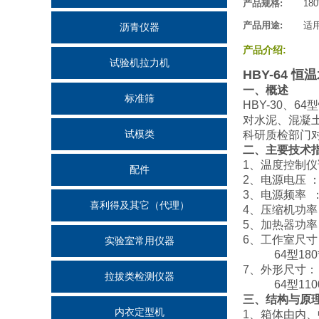
产品规格
:
18
产品用途
:
适
沥青仪器
产品介绍
:
试验机拉力机
HBY-64 
一、概述
标准筛
HBY-30、
对水泥、混凝
试模类
科研质检部门
二、主要技术
1、温度控制仪误
配件
2、电源电压 ： 
3、电源频率 ：
喜利得及其它（代理）
4、压缩机功率 
5、加热器功率 
6、工作室尺寸 ：
实验室常用仪器
64型180*3
7、外形尺寸： 3
拉拔类检测仪器
64型1100*
三、结构与原
内衣定型机
1、箱体由内